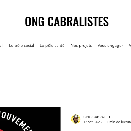
ONG CABRALISTES
il
Le pôle social
Le pôle santé
Nos projets
Vous engager
V
ONG CABRALISTES
17 oct. 2025
1 min de lectur