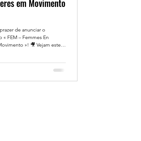
heres em Movimento
prazer de anunciar o
eto « FEM – Femmes En
»! 🎥 Vejam este
uma mulher de 28 anos que é
eterminação e força
ra-nos a continuar a acreditar
o motor de mudança! 🌍✨ O
a inserção socioeconómica