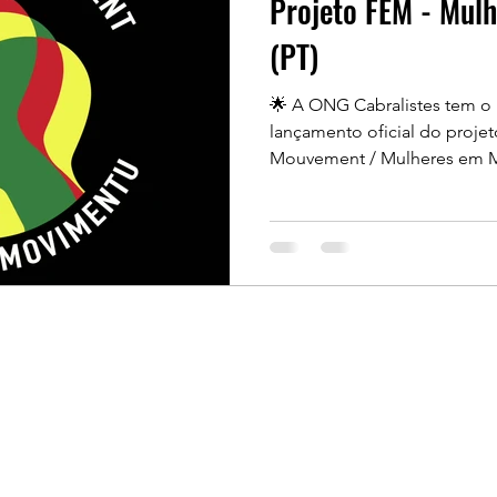
Projeto FEM - Mul
(PT)
🌟 A ONG Cabralistes tem o 
lançamento oficial do proj
Mouvement / Mulheres em Movimento 
vídeo e conheçam a Elisa , 
um verdadeiro exemplo de d
feminina. A sua história inspi
no poder das mulheres com
projeto FEM visa promover 
de 100 mulheres entre os 16 e os 35 anos provenientes de
bairros