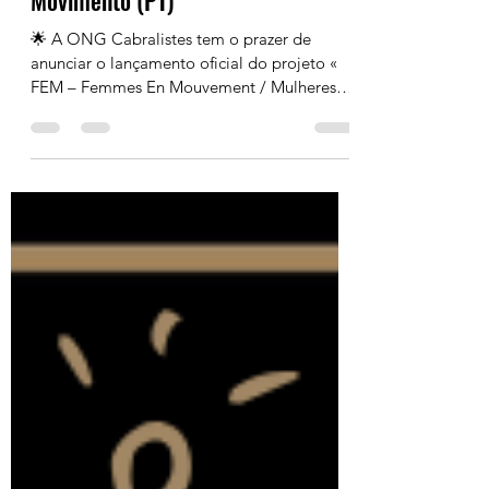
🌟 A ONG Cabralistes tem o prazer de
anunciar o lançamento oficial do projeto «
FEM – Femmes En Mouvement / Mulheres
em Movimento »! 🎥 Vejam este vídeo e
conheçam a Elisa , uma mulher de 28 anos
que é um verdadeiro exemplo de
determinação e força feminina. A sua história
inspira-nos a continuar a acreditar no poder
das mulheres como motor de mudança! 🌍✨
O projeto FEM visa promover a inserção
socioeconómica de 100 mulheres entre os 16
e os 35 anos provenientes de bairros