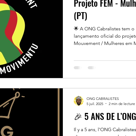
Projeto FEM - Mul
(PT)
🌟 A ONG Cabralistes tem o 
lançamento oficial do proj
Mouvement / Mulheres em Movimento 
vídeo e conheçam a Elisa , 
um verdadeiro exemplo de d
feminina. A sua história inspi
no poder das mulheres com
projeto FEM visa promover 
de 100 mulheres entre os 16 e os 35 anos provenientes de
bairros
ONG CABRALISTES
5 juil. 2025
2 min de lecture
🎉 5 ANS DE L’ON
Il y a 5 ans, l’ONG Cabralistes