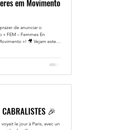
heres em Movimento
prazer de anunciar o
eto « FEM – Femmes En
»! 🎥 Vejam este
uma mulher de 28 anos que é
eterminação e força
ra-nos a continuar a acreditar
o motor de mudança! 🌍✨ O
a inserção socioeconómica
G CABRALISTES 🎉
 voyait le jour à Paris, avec un