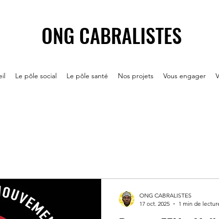
ONG CABRALISTES
il
Le pôle social
Le pôle santé
Nos projets
Vous engager
V
ONG CABRALISTES
17 oct. 2025
1 min de lectur