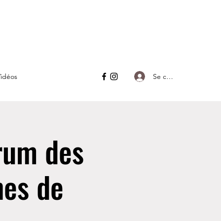
Se connecter
idéos
rum des
nes de