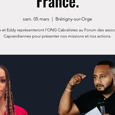
France.
sam. 05 mars
  |  
Brétigny-sur-Orge
 et Eddy représenteront l'ONG Cabralistes au Forum des assoc
Capverdiennes pour présenter nos missions et nos actions.