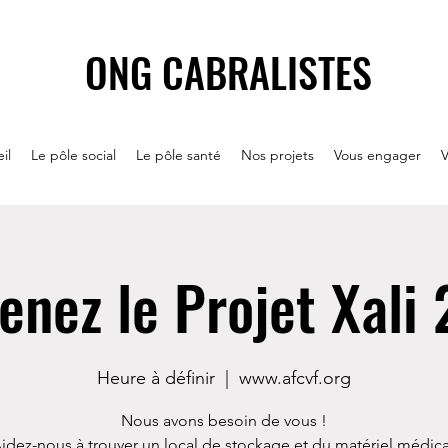
ONG CABRALISTES
il
Le pôle social
Le pôle santé
Nos projets
Vous engager
V
enez le Projet Xali
Heure à définir
  |  
www.afcvf.org
Nous avons besoin de vous !
idez-nous à trouver un local de stockage et du matériel médica