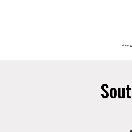
Accue
Sout
A